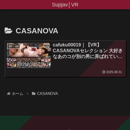
Supjav│VR
CASANOVA
cafuku00019｜【VR】
3P・4P
CASANOVAセレクション 大好き
なあのコが別の男に弄ばれている
のをただ見ているだけ…鬱勃起福
袋
2025.08.31
ホーム
CASANOVA